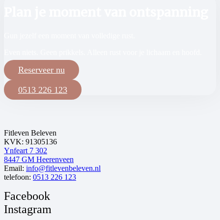
Plan je moment van ontspanning
Gun jezelf een moment van volledige rust.
Even niets. Geen prikkels. Alleen rust voor je lichaam en hoofd.
Reserveer nu
0513 226 123
Fitleven Beleven
KVK: 91305136
Ynfeart 7 302
8447 GM Heerenveen
Email:
info@fitlevenbeleven.nl
telefoon:
0513 226 123
Facebook
Instagram