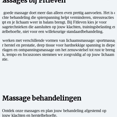
assages bij Fitleven
n goede massage doet meer dan alleen even prettig aanvoelen. Het is e
richte behandeling die spierspanning helpt verminderen, stressreacties
mpt en je lichaam weer in balans brengt. Bij Fitleven kies je voor
ssagetechnieken die aansluiten op jouw klachten, trainingsbelasting en
rstelbehoefte, niet voor een willekeurige standaardbehandeling.
 werken met verschillende vormen van lichaamsmassage: sportmassag
or herstel en prestatie, deep tissue voor hardnekkige spanning in dieper
ierlagen en ontspanningsmassage om het zenuwstelsel tot rust te brenge
uk, tempo en focuszones stemmen we zorgvuldig af op jouw lichaam 
uatie.
Massage behandelingen
Ontdek onze massages en plan jouw behandeling afgestemd op
jouw klachten en herstelbehoefte.